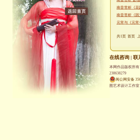
南音赏析 套
南音赏析《花
南音赏析《因
元宵与《元宵
共1页
首页
在线咨询
|
联
本网作品版权所有，未经
238638279
闽公网安备 3502
图艺术设计工作室