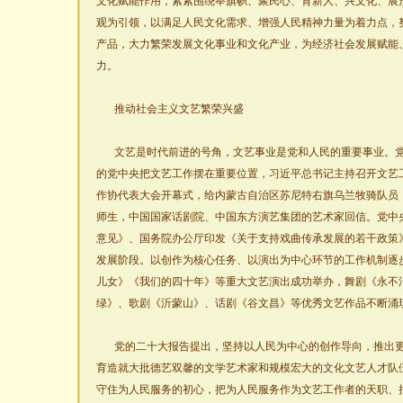
文化赋能作用，紧紧围绕举旗帜、聚民心、育新人、兴文化、展
观为引领，以满足人民文化需求、增强人民精神力量为着力点，
产品，大力繁荣发展文化事业和文化产业，为经济社会发展赋能
力。
推动社会主义文艺繁荣兴盛
文艺是时代前进的号角，文艺事业是党和人民的重要事业。
的党中央把文艺工作摆在重要位置，习近平总书记主持召开文艺
作协代表大会开幕式，给内蒙古自治区苏尼特右旗乌兰牧骑队员
师生，中国国家话剧院、中国东方演艺集团的艺术家回信。党中
意见》、国务院办公厅印发《关于支持戏曲传承发展的若干政策
发展阶段。以创作为核心任务、以演出为中心环节的工作机制逐
儿女》《我们的四十年》等重大文艺演出成功举办，舞剧《永不
绿》、歌剧《沂蒙山》、话剧《谷文昌》等优秀文艺作品不断涌
党的二十大报告提出，坚持以人民为中心的创作导向，推出
育造就大批德艺双馨的文学艺术家和规模宏大的文化文艺人才队
守住为人民服务的初心，把为人民服务作为文艺工作者的天职、