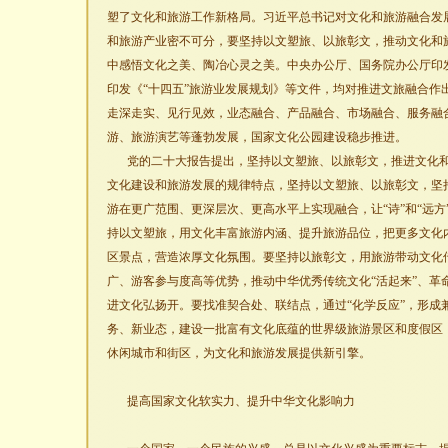
塑了文化和旅游工作新格局。习近平总书记对文化和旅游融合发
和旅游产业密不可分，要坚持以文塑旅、以旅彰文，推动文化和
中感悟文化之美、陶冶心灵之美。中央办公厅、国务院办公厅印发
印发《“十四五”旅游业发展规划》等文件，均对推进文旅融合作
走深走实、见行见效，业态融合、产品融合、市场融合、服务融
游、旅游演艺等蓬勃发展，国家文化公园建设稳步推进。
党的二十大报告提出，坚持以文塑旅、以旅彰文，推进文化
文化建设和旅游发展的规律特点，坚持以文塑旅、以旅彰文，坚
游在更广范围、更深层次、更高水平上实现融合，让“诗”和“远
持以文塑旅，用文化丰富旅游内涵、提升旅游品位，把更多文化
区景点，营造浓厚文化氛围。要坚持以旅彰文，用旅游带动文化
广、游客参与度高等优势，推动中华优秀传统文化“活起来”、革
进文化弘扬开。要找准契合处、联结点，通过“化学反应”，形成
务、新业态，建设一批富有文化底蕴的世界级旅游景区和度假区
休闲城市和街区，为文化和旅游发展提供新引擎。
提高国家文化软实力、提升中华文化影响力