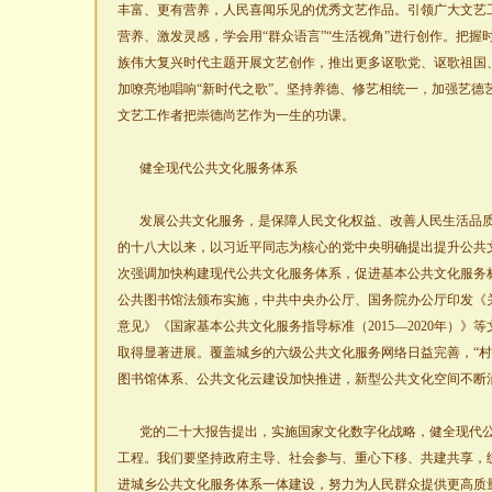
丰富、更有营养，人民喜闻乐见的优秀文艺作品。引领广大文艺
营养、激发灵感，学会用“群众语言”“生活视角”进行创作。把
族伟大复兴时代主题开展文艺创作，推出更多讴歌党、讴歌祖国
加嘹亮地唱响“新时代之歌”。坚持养德、修艺相统一，加强艺德
文艺工作者把崇德尚艺作为一生的功课。
健全现代公共文化服务体系
发展公共文化服务，是保障人民文化权益、改善人民生活品
的十八大以来，以习近平同志为核心的党中央明确提出提升公共
次强调加快构建现代公共文化服务体系，促进基本公共文化服务
公共图书馆法颁布实施，中共中央办公厅、国务院办公厅印发《
意见》《国家基本公共文化服务指导标准（2015—2020年）
取得显著进展。覆盖城乡的六级公共文化服务网络日益完善，“村
图书馆体系、公共文化云建设加快推进，新型公共文化空间不断
党的二十大报告提出，实施国家文化数字化战略，健全现代
工程。我们要坚持政府主导、社会参与、重心下移、共建共享，
进城乡公共文化服务体系一体建设，努力为人民群众提供更高质