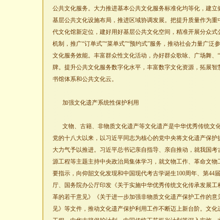
公共文化服务。大力推进基本公共文化服务标准化均等化，建立
基层公共文化设施布局，推进区域协调发展。把提升质量作为重
代文化馆新定位，建好用好基层公共文化空间，精准开展分众式
机制，推广“订单式”“菜单式”“预约式”服务，推动社会力量广
文化服务效能。丰富群众性文化活动，办好群众歌咏、广场舞、“
牌。提升公共文化服务数字化水平，丰富数字文化资源，拓展智
书馆体系和公共文化云。
加强文化遗产系统性保护利用
文物、古籍、非物质文化遗产等文化遗产是中华优秀传统文
党的十八大以来，以习近平同志为核心的党中央将文化遗产保护
大力气予以推进。习近平总书记亲自指导、亲自推动，就我国考
源工程等主题主持中央政治局集体学习，就文物工作、革命文物
要指示，向仰韶文化发现和中国现代考古学诞生100周年、第44
厅、国务院办公厅印发《关于实施中华优秀传统文化传承发展工
革的若干意见》《关于进一步加强非物质文化遗产保护工作的意
见》等文件，推动文化遗产保护利用工作不断迈上新台阶。文化