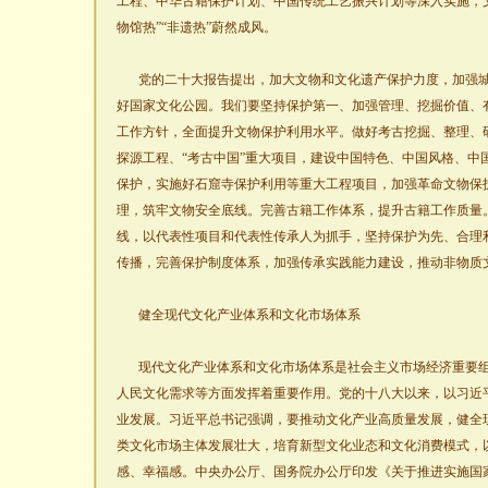
工程、中华古籍保护计划、中国传统工艺振兴计划等深入实施，文化
物馆热”“非遗热”蔚然成风。
党的二十大报告提出，加大文物和文化遗产保护力度，加强
好国家文化公园。我们要坚持保护第一、加强管理、挖掘价值、
工作方针，全面提升文物保护利用水平。做好考古挖掘、整理、
探源工程、“考古中国”重大项目，建设中国特色、中国风格、中
保护，实施好石窟寺保护利用等重大工程项目，加强革命文物保
理，筑牢文物安全底线。完善古籍工作体系，提升古籍工作质量
线，以代表性项目和代表性传承人为抓手，坚持保护为先、合理
传播，完善保护制度体系，加强传承实践能力建设，推动非物质
健全现代文化产业体系和文化市场体系
现代文化产业体系和文化市场体系是社会主义市场经济重要
人民文化需求等方面发挥着重要作用。党的十八大以来，以习近
业发展。习近平总书记强调，要推动文化产业高质量发展，健全
类文化市场主体发展壮大，培育新型文化业态和文化消费模式，
感、幸福感。中央办公厅、国务院办公厅印发《关于推进实施国