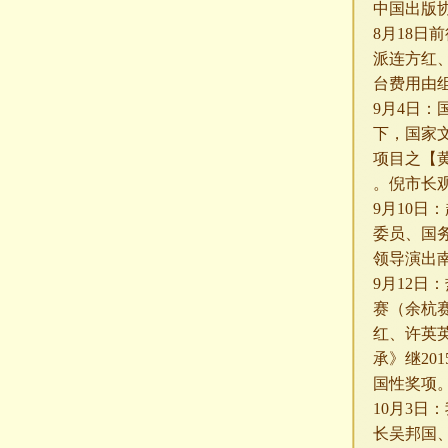
中国出版
8
月
18
日前
派连方红
台费用由
9
月
4
日：
下，国家
项目之【
。倪市长
9
月
10
日：
委员、国
领导演出
9
月
12
日：
赛（余杭
红、许英
承》继
201
国性奖项
10
月
3
日：
长吴邦国