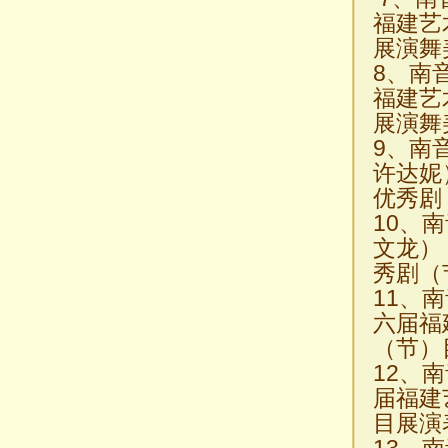
福建艺
展演舞
8、南
福建艺
展演舞
9、南
许达妮
优秀剧
10、
文龙）
秀剧（
11、
六届福
（节）
12、
届福建
目展演