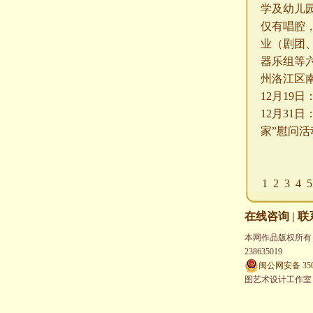
学及幼儿
仅有唱腔
业（剧团
器乐组等
州洛江区
12
月
19
日
12
月
31
日
家”慰问活
1
2
3
4
5
在线咨询
|
联
本网作品版权所有，未经
238635019
闽公网安备 3502
图艺术设计工作室