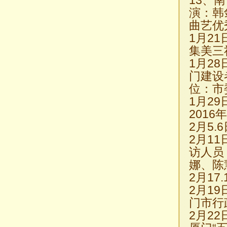
13、
演：韩
曲艺优
1月2
集美三
1月2
门建设
位：市
1月2
201
2月5
2月1
访人员
娜、陈
2月1
2月1
门市行
2月2