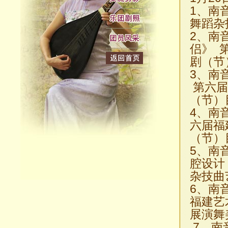
1、南
舞蹈杂
2、南
侣》 
剧（节
3、南
第六届
（节）
4、南
六届福
（节）
5、南
腔设计
杂技曲
6、南
福建艺
展演舞
7、南