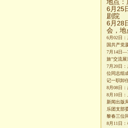
地点：
6月2
剧院
6月2
会，地
6
月
02
日：
国共产党
7
月
14
日—
旅”交流展
7
月
20
日：
位同志组
记一职卸
8
月
08
日：
8
月
10
日：
新闻出版
乐团支部
黎春三位
8
月
11
日：