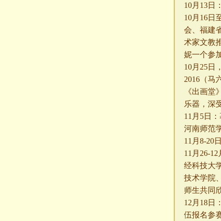
10
月
13
日
10
月
16
日
会、福建
术家文教
妮一个参
10
月
25
日
2016
（马
《出画堂
乐器，深
11
月
5
日：
河南师范
11
月
8-20
11
月
26-12
经科技大
技术学院
师生共同
12
月
18
日
伍报名参